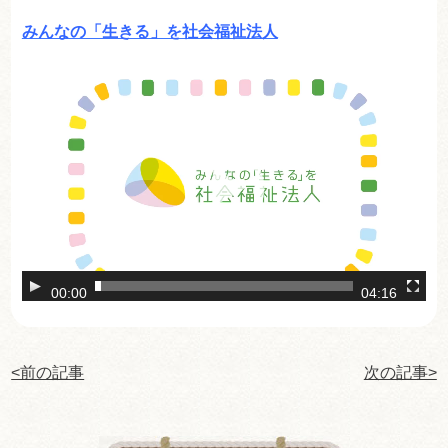
みんなの「生きる」を社会福祉法人
動
画
プ
レ
ー
ヤ
ー
00:00
04:16
<前の記事
次の記事>