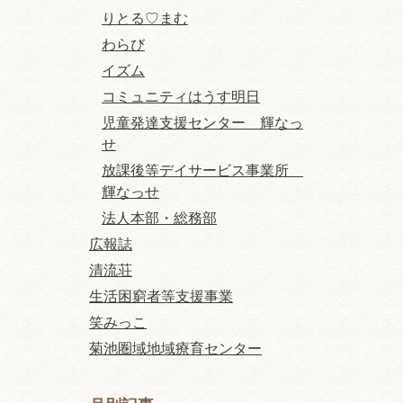
りとる♡まむ
わらび
イズム
コミュニティはうす明日
児童発達支援センター 輝なっ
せ
放課後等デイサービス事業所
輝なっせ
法人本部・総務部
広報誌
清流荘
生活困窮者等支援事業
笑みっこ
菊池圏域地域療育センター