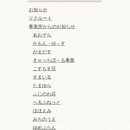
お知らせ
リクルート
事業所からのお知らせ
あおぞら
かもん・ゆ～す
がまだす
きゃっちぼ～る事業
こすもす荘
すまいる
たまゆら
ふじのわ荘
へるぷねっと
ほほえみ
みちのうえ
ゆめぷらん