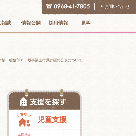
お問い合わせ
広報誌
情報公開
採用情報
見学
本部・総務部
>
一般事業主行動計画の公表について
児童支援