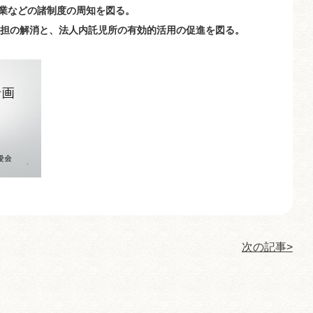
などの諸制度の
周知を図る。
負担の解消と、法人内託児所の
有効的活用の促進を図る。
次の記事>