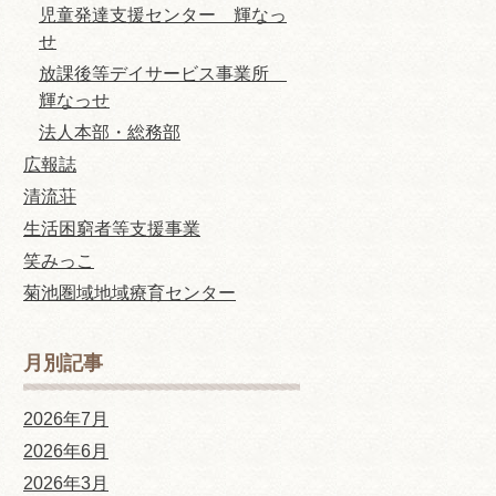
児童発達支援センター 輝なっ
せ
放課後等デイサービス事業所
輝なっせ
法人本部・総務部
広報誌
清流荘
生活困窮者等支援事業
笑みっこ
菊池圏域地域療育センター
月別記事
2026年7月
2026年6月
2026年3月