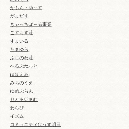
かもん・ゆ～す
がまだす
きゃっちぼ～る事業
こすもす荘
すまいる
たまゆら
ふじのわ荘
へるぷねっと
ほほえみ
みちのうえ
ゆめぷらん
りとる♡まむ
わらび
イズム
コミュニティはうす明日